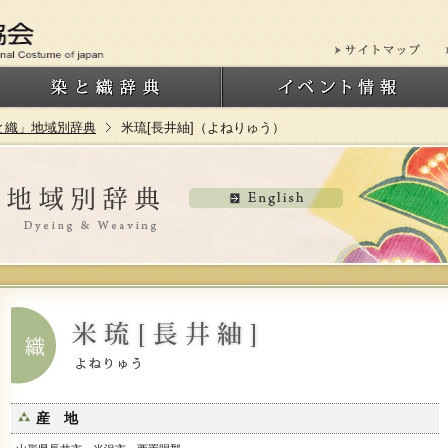
と織」地域別辞典
米琉[長井紬]（よねりゅう）
産 地