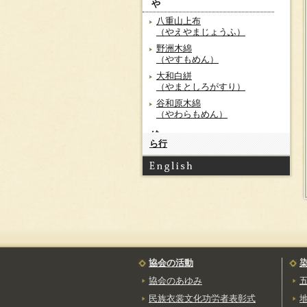
や
八重山上布
（やえやまじょうふ）
野洲木綿
（やすもめん）
大和白絣
（やまとしろがすり）
谷和原木綿
（やわらもめん）
ゆ
ら行
結城紬
（ゆうきつむぎ）
弓ヶ浜絣
（ゆみはまがすり）
よ
米琉[長井紬]
（よねりゅう）
読谷山花織
協会の活動
（よみたんざんはなお
り）
協会のあゆみ
民族衣裳文化功労者表彰式