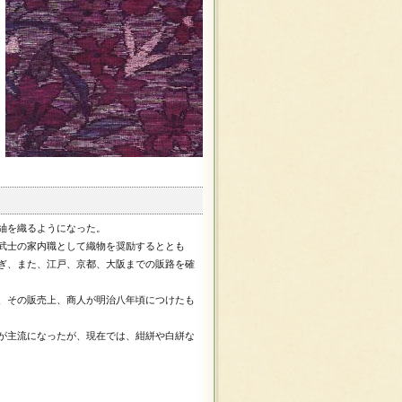
紬を織るようになった。
武士の家内職として織物を奨励するととも
ぎ、また、江戸、京都、大阪までの販路を確
、その販売上、商人が明治八年頃につけたも
が主流になったが、現在では、紺絣や白絣な