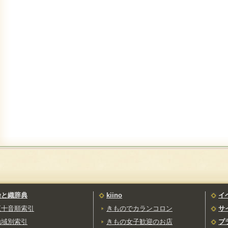
染と織辞典
kiino
イ
五十音順索引
きものでカランコロン
サ
地域別索引
きもの女子歓迎のお店
プ