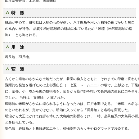
山形県長井市、米沢市、西置賜郡
特 徴
絣紬が中心で、絣模様は大柄のものが多い。八丁撚糸を用いた独特の糸づかいと独自
の風合いが特徴。 品質や柄が琉球産の絣紬に似ているため「米琉（米沢琉球紬の略
称）」とも称される。
用 途
着尺地、羽尺地。
変 遷
古くから織物のさかんな土地だったが、養蚕の輸入とともに、それまでの苧麻に変わり
飛躍的な発達を遂げたのは上杉鷹山公（一七五一～一八二二）の頃で、上杉公は、下級
に、京都、小千谷から織の技術者を、仙台から藍作師を招いて長井紬の改良に力をそそ
立した。 当時は「置賜紬」と称された。
琉球調の米琉がさかんに織られるようになったのは、江戸末期である。「米琉」の名は
のといわれるが、定かではない。明治に入ってから「長井紬」と名称を変更した。
明治から大正にかけて好評を博した大島紬の影響をうけ、一時、鳶茶色系の大島調小絣
ど多様化している。
染色法 経緯糸とも板締絣加工をし、植物染料のカッチやログウッドで浸染する。