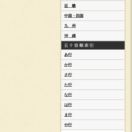
近 畿
中国・四国
九 州
沖 縄
あ行
か行
さ行
た行
な行
は行
ま行
や行