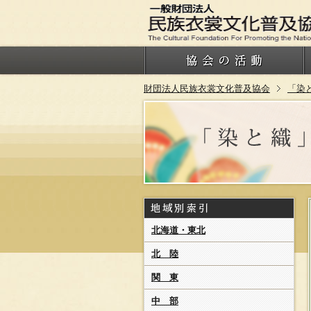
財団法人民族衣裳文化普及協会
「染
北海道・東北
北 陸
関 東
中 部