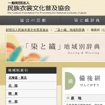
財団法人民族衣裳文化普及協会
「染と織」地域別辞典
備後絣（
北海道・東北
北 陸
関 東
産 地
中 部