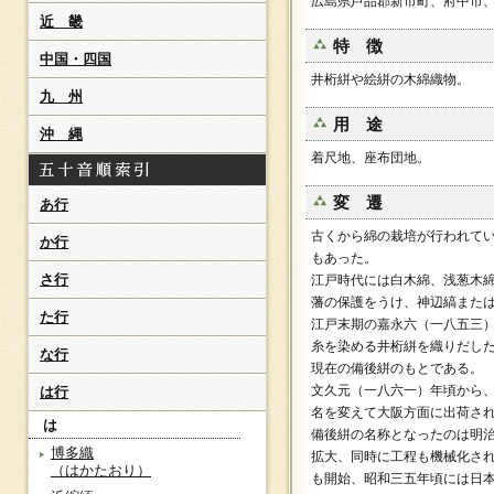
広島県芦品郡新市町、府中市
近 畿
特 徴
中国・四国
井桁絣や絵絣の木綿織物。
九 州
用 途
沖 縄
着尺地、座布団地。
変 遷
あ行
古くから綿の栽培が行われて
か行
もあった。
さ行
江戸時代には白木綿、浅葱木
藩の保護をうけ、神辺縞また
た行
江戸末期の嘉永六（一八五三
糸を染める井桁絣を織りだし
な行
現在の備後絣のもとである。
文久元（一八六一）年頃から
は行
名を変えて大阪方面に出荷さ
は
備後絣の名称となったのは明
博多織
拡大、同時に工程も機械化さ
（はかたおり）
も開始、昭和三五年頃には日