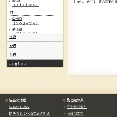
浜縮緬
しかし、その後、絣の需要の
（はまちりめん）
ひ
広瀬絣
（ひろせがすり）
備後絣
（びんごがすり）
ま行
ふ
や行
福光麻布
（ふくみつあさふ）
ら行
へ
紅花紬
（べにばなつむぎ）
ほ
保多織
（ほたおり）
本塩沢
（ほんしおざわ）
協会の活動
染と織辞典
協会のあゆみ
五十音順索引
民族衣裳文化功労者表彰式
地域別索引