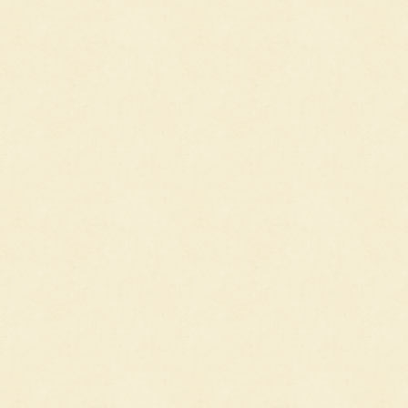
越前墨流し
（えちぜんすみながし）
江戸小紋
（えどこもん）
エルム・ユーカラ織
（えるむ・ゆーからお
り）
お
近江上布
（おうみじょうふ）
大石唐糸織
（おおいしからいとお
り）
大島紬
（おおしまつむぎ）
小千谷縮[越後上布]
（おぢやちぢみ）
小千谷紬
（おじやつむぎ）