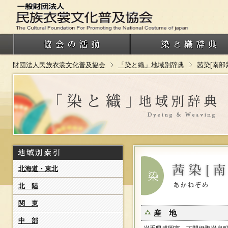
財団法人民族衣裳文化普及協会
「染と織」地域別辞典
茜染[南部
北海道・東北
北 陸
関 東
産 地
中 部