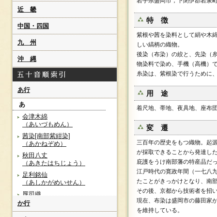
岩手県盛岡市，下閉伊郡岩泉
近 畿
特 徴
中国・四国
紫根や茜を染料として絹や木
九 州
しい縞柄の織物。
後染（布染）の絞と、先染（
沖 縄
物染料で染め、手機（高機）
糸染は、紫根染で行うために
あ行
用 途
あ
着尺地、帯地、夜具地、座布
会津木綿
（あいづもめん）
変 遷
茜染[南部紫紺染]
三百年の歴史をもつ織物。起
（あかねぞめ）
が採取できることから発達し
秋田八丈
庇護をうけ南部藩の特産品だ
（あきたはちじょう）
江戸時代の寛政年間（一七八
足利銘仙
たことがきっかけとなり、南
（あしかがめいせん）
その後、京都から技術者を招
厚司織
現在、布染は盛岡市の藤田家
（あつしおり）
か行
を維持している。
天草更紗