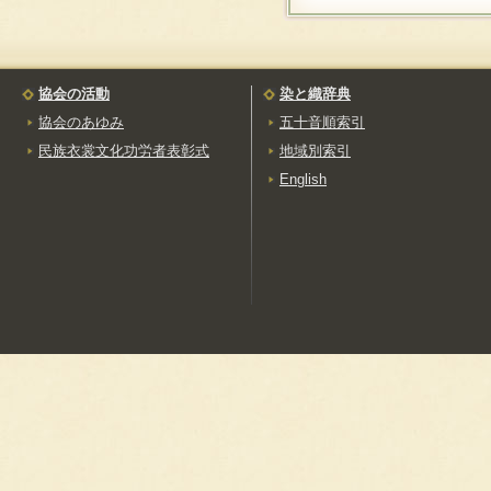
伊勢崎銘仙
（いせさきめいせん）
板花手織手巾
（いたばなておりさー
じ）
協会の活動
染と織辞典
糸目友禅[手描友禅]
協会のあゆみ
五十音順索引
（いとめゆうぜん）
民族衣裳文化功労者表彰式
地域別索引
伊予絣
（いよがすり）
English
岩手ホームスパン
（いわてほーむすぱん）
う
上田紬
（うえだつむぎ）
牛首紬
（うしくびつむぎ）
え
越後上布[小千谷縮]
（えちごじょうふ）
越後マンガン絣
（えちごまんがんがす
り）