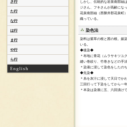
さ行
しかし、伝統的な岩泉南部紬
（あまくささらさ）
ジさん、フキさんが高齢にな
網糸紬
た行
花泉南部紬（西磐井郡花泉町
（あみいとつむぎ）
織っている。
綾の手紬
な行
（あやのてつむぎ）
染色法
は行
有明天蚕紬
（ありあけてんさんつむ
染料は紫草の根と茜の根。媒
ま行
ぎ）
いる。
有松絞[鳴海絞]
や行
◆後染◆
（ありまつしぼり）
＊布地に青花（ムラサキツユ
阿波しじら
ら行
縫い巻絞り、竹巻きなどの手
（あわしじら）
＊染液に浸して染色をしたの
い
◆先染◆
＊糸を灰汁に浸して天日でか
飯田紬
（いいだつむぎ）
三回行って下染をしてから一
＊本染は染液に五、六回漬け
石下紬
（いしげつむぎ）
出雲祝風呂敷
（いずもいわいふろし
き）
出雲裂織
（いずもさきおり）