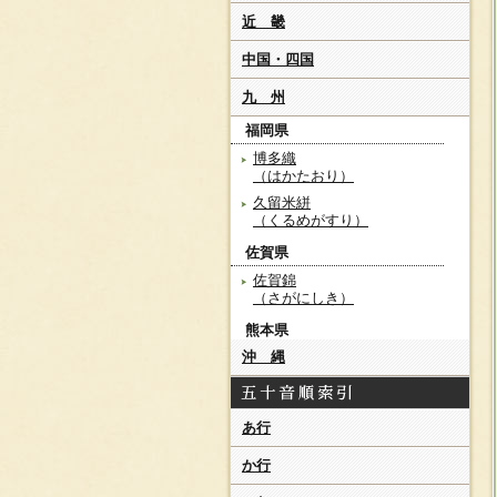
近 畿
中国・四国
九 州
福岡県
博多織
（はかたおり）
久留米絣
（くるめがすり）
佐賀県
佐賀錦
（さがにしき）
熊本県
沖 縄
天草更紗
（あまくささらさ）
宮崎県
あ行
綾の手紬
（あやのてつむぎ）
か行
鹿児島県