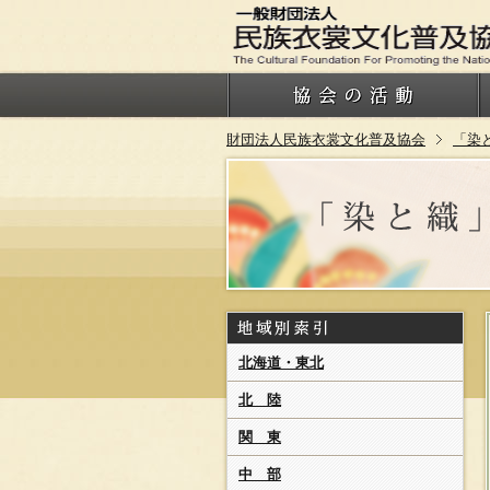
財団法人民族衣裳文化普及協会
「染
北海道・東北
北 陸
関 東
中 部