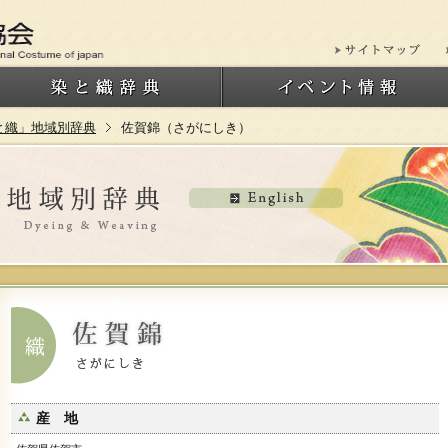
と織」地域別辞典
佐賀錦（さがにしき）
産 地