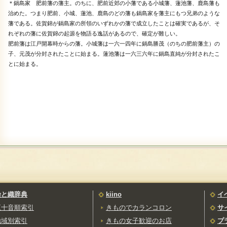
＊鍋島家 肥前藩の藩主。のちに、肥前近郊の小藩である小城藩、蓮池藩、鹿島藩も
治めた。つまり肥前、小城、蓮池、鹿島のどの藩も鍋島家を藩主にもつ兄弟のような
藩である。佐賀錦が鍋島家の所領のいずれかの藩で成立したことは確実であるが、そ
れぞれの藩に佐賀錦の起源を物語る逸話があるので、確定が難しい。
肥前藩は江戸開幕時からの藩。小城藩は一六一四年に鍋島勝茂（のちの肥前藩主）の
子、元茂が分封されたことに始まる。蓮池藩は一六三六年に鍋島直純が分封されたこ
とに始まる。
染と織辞典
kiino
イ
五十音順索引
きものでカランコロン
サ
地域別索引
きもの女子歓迎のお店
プ