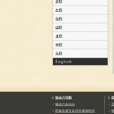
さ行
薩摩絣
（さつまがすり）
た行
大島紬
（おおしまつむぎ）
な行
は行
ま行
や行
ら行
協会の活動
協会のあゆみ
民族衣裳文化功労者表彰式