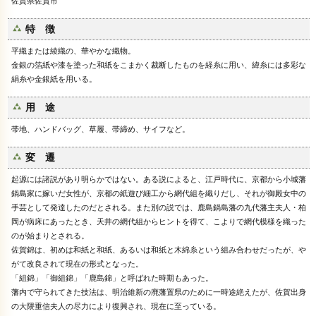
佐賀県佐賀市
特 徴
平織または綾織の、華やかな織物。
金銀の箔紙や漆を塗った和紙をこまかく裁断したものを経糸に用い、緯糸には多彩な
絹糸や金銀紙を用いる。
用 途
帯地、ハンドバッグ、草履、帯締め、サイフなど。
変 遷
起源には諸説があり明らかではない。ある説によると、江戸時代に、京都から小城藩
鍋島家に嫁いだ女性が、京都の紙遊び細工から網代組を織りだし、それが御殿女中の
手芸として発達したのだとされる。また別の説では、鹿島鍋島藩の九代藩主夫人・柏
岡が病床にあったとき、天井の網代組からヒントを得て、こよりで網代模様を織った
のが始まりとされる。
佐賀錦は、初めは和紙と和紙、あるいは和紙と木綿糸という組み合わせだったが、や
がて改良されて現在の形式となった。
「組錦」「御組錦」「鹿島錦」と呼ばれた時期もあった。
藩内で守られてきた技法は、明治維新の廃藩置県のために一時途絶えたが、佐賀出身
の大隈重信夫人の尽力により復興され、現在に至っている。